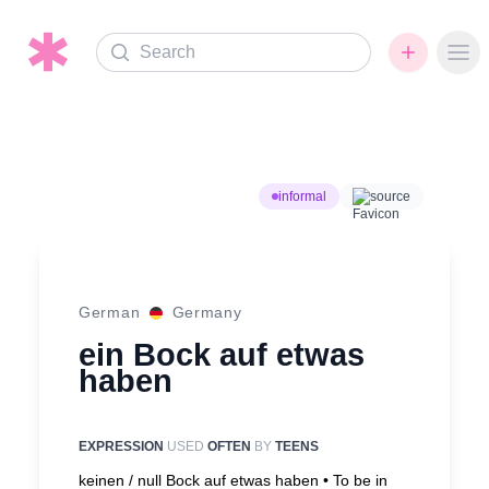
Search
Ope
informal
source
German
Germany
ein Bock auf etwas
haben
EXPRESSION
USED
OFTEN
BY
TEENS
keinen / null Bock auf etwas haben •
To be in