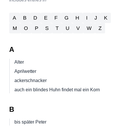
A
B
D
E
F
G
H
I
J
K
M
O
P
S
T
U
V
W
Z
A
Alter
Aprilwetter
ackerschnacker
auch ein blindes Huhn findet mal ein Korn
B
bis später Peter